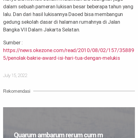
dalam sebuah pameran lukisan besar beberapa tahun yang
lalu. Dan dari hasil lukisannya Daoed bisa membangun
gedung sekolah dasar di halaman rumahnya di Jalan
Bangka VII Dalam Jakarta Selatan.
Sumber :
https://news.okezone.com/read/2010/08/02/157/35889
5/penolak-bakrie-award-isi-hari-tua-dengan-melukis
July 15, 2022
Rekomendasi
Quarum ambarum rerum cum m