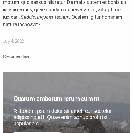
motum, quo sensus hilaretur. De malis autem et bonis ab
iis animalibus, quae nondum depravata sint, ait optime
iudicari.
Sedulo, inquam, faciam.
Qualem igitur hominem
natura inchoavit?
July 4, 2022
Rekomendasi
Quarum ambarum rerum cum m
R. Lorem ipsum dolor sit amet, consectetur
adipiscing elit. Quae enim adhuc protulisti,
popularia su.