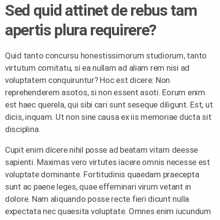
Sed quid attinet de rebus tam
apertis plura requirere?
Quid tanto concursu honestissimorum studiorum, tanto
virtutum comitatu, si ea nullam ad aliam rem nisi ad
voluptatem conquiruntur? Hoc est dicere: Non
reprehenderem asotos, si non essent asoti. Eorum enim
est haec querela, qui sibi cari sunt seseque diligunt. Est, ut
dicis, inquam. Ut non sine causa ex iis memoriae ducta sit
disciplina.
Cupit enim dícere nihil posse ad beatam vitam deesse
sapienti. Maximas vero virtutes iacere omnis necesse est
voluptate dominante. Fortitudinis quaedam praecepta
sunt ac paene leges, quae effeminari virum vetant in
dolore. Nam aliquando posse recte fieri dicunt nulla
expectata nec quaesita voluptate. Omnes enim iucundum