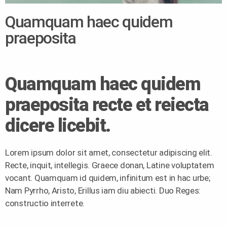
Quamquam haec quidem
praeposita
Quamquam haec quidem
praeposita recte et reiecta
dicere licebit.
Lorem ipsum dolor sit amet, consectetur adipiscing elit.
Recte, inquit, intellegis. Graece donan, Latine voluptatem
vocant. Quamquam id quidem, infinitum est in hac urbe;
Nam Pyrrho, Aristo, Erillus iam diu abiecti. Duo Reges:
constructio interrete.