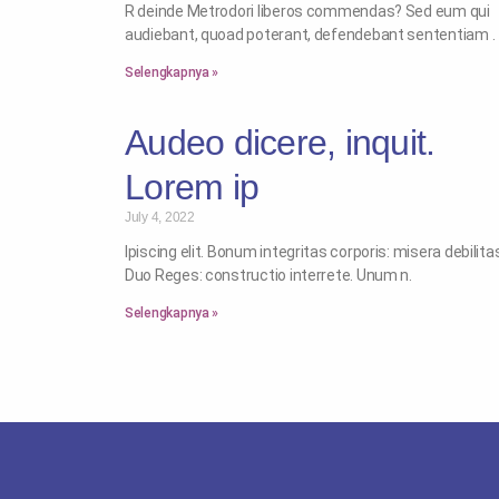
R deinde Metrodori liberos commendas? Sed eum qui
audiebant, quoad poterant, defendebant sententiam .
Selengkapnya »
Audeo dicere, inquit.
Lorem ip
July 4, 2022
Ipiscing elit. Bonum integritas corporis: misera debilita
Duo Reges: constructio interrete. Unum n.
Selengkapnya »