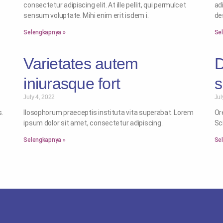
consectetur adipiscing elit. At ille pellit, qui permulcet
ad
sensum voluptate. Mihi enim erit isdem i.
de
Selengkapnya »
Se
Varietates autem
D
iniurasque fort
July 4, 2022
Jul
s.
Ilosophorum praeceptis instituta vita superabat. Lorem
Or
ipsum dolor sit amet, consectetur adipiscing .
Sc
Selengkapnya »
Se