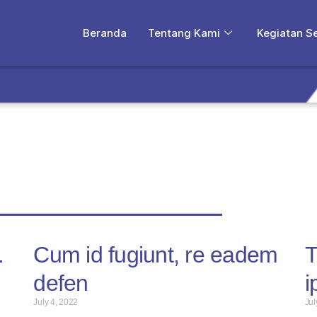
Beranda
Tentang Kami
Kegiatan S
.
Cum id fugiunt, re eadem
T
defen
i
July 4, 2022
Jul