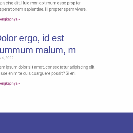
ipiscing elit. Huic mori optimum esse propter
sperationem sapientiae, illi propter spem vivere..
lengkapnya »
olor ergo, id est
summum malum, m
y 4, 2022
em ipsum dolor sit amet, consectetur adipiscing elit.
isse enim te quis coarguere possit? Si eni.
lengkapnya »